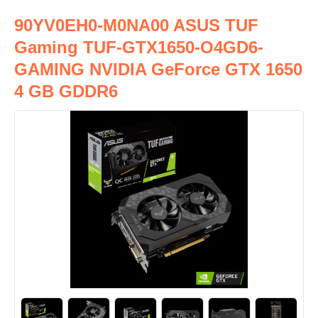
90YV0EH0-M0NA00 ASUS TUF
Gaming TUF-GTX1650-O4GD6-
GAMING NVIDIA GeForce GTX 1650
4 GB GDDR6