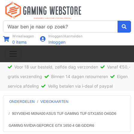
Winkelwagen
Inloggen/Aanmelden
0
items
Inloggen
Voor 18 uur besteld, zelfde dag verzonden
Vanaf €50,-
gratis verzending
Binnen 14 dagen retourneren
Eigen
service afdeling
Veilig betalen via i-deal of paypal
ONDERDELEN
VIDEOKAARTEN
90YV0EH0 M0NA00 ASUS TUF GAMING TUF GTX1650 O4GD6
GAMING NVIDIA GEFORCE GTX 1650 4 GB GDDR6