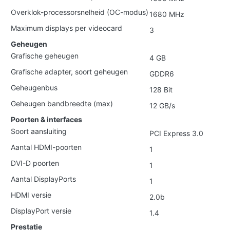
Overklok-processorsnelheid (OC-modus)
1680 MHz
Maximum displays per videocard
3
Geheugen
Grafische geheugen
4 GB
Grafische adapter, soort geheugen
GDDR6
Geheugenbus
128 Bit
Geheugen bandbreedte (max)
12 GB/s
Poorten & interfaces
Soort aansluiting
PCI Express 3.0
Aantal HDMI-poorten
1
DVI-D poorten
1
Aantal DisplayPorts
1
HDMI versie
2.0b
DisplayPort versie
1.4
Prestatie