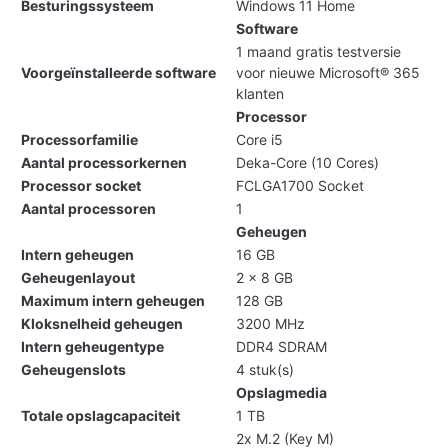
Besturingssysteem
Windows 11 Home
Software
1 maand gratis testversie
Voorgeïnstalleerde software
voor nieuwe Microsoft® 365
klanten
Processor
Processorfamilie
Core i5
Aantal processorkernen
Deka-Core (10 Cores)
Processor socket
FCLGA1700 Socket
Aantal processoren
1
Geheugen
Intern geheugen
16 GB
Geheugenlayout
2 x 8 GB
Maximum intern geheugen
128 GB
Kloksnelheid geheugen
3200 MHz
Intern geheugentype
DDR4 SDRAM
Geheugenslots
4 stuk(s)
Opslagmedia
Totale opslagcapaciteit
1 TB
2x M.2 (Key M)