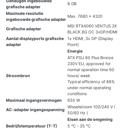
Geheugen ingebouwde
8 GB
grafische adapter
Maximale resolutie
Max. 7680 x 4320
ingebouwde grafische adapter
MSI RTX4060 VENTUS 2X
Grafische adapter
BLACK 8G OC 3xDP/HDMI
Aantal displayports grafische
1x HDMI, 3x DP (Display
adapter
Poort)
Energie
ATX PSU 80 Plus Bronze
230V EU, approved for
normal operation time 60
Stroombron
hours/ week
Typical efficiency of 88%
under normal operating
conditions.
Maximaal ingangsvermogen
650 W
Wisselstroom 100/240 V (
AC-adapter ingangsspanning
50/60 Hz )
Eisen aan de omgeving
Bedrijfstemperatuur (T-T)
5 °C - 35 °C