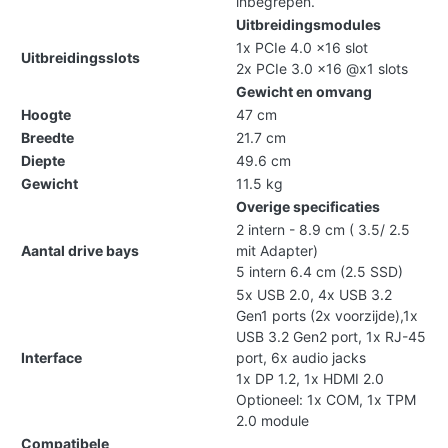
inbegrepen.
Uitbreidingsmodules
1x PCIe 4.0 x16 slot
Uitbreidingsslots
2x PCIe 3.0 x16 @x1 slots
Gewicht en omvang
Hoogte
47 cm
Breedte
21.7 cm
Diepte
49.6 cm
Gewicht
11.5 kg
Overige specificaties
2 intern - 8.9 cm ( 3.5/ 2.5
Aantal drive bays
mit Adapter)
5 intern 6.4 cm (2.5 SSD)
5x USB 2.0, 4x USB 3.2
Gen1 ports (2x voorzijde),1x
USB 3.2 Gen2 port, 1x RJ-45
Interface
port, 6x audio jacks
1x DP 1.2, 1x HDMI 2.0
Optioneel: 1x COM, 1x TPM
2.0 module
Compatibele