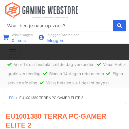
Winkelwagen
Inloggen/Aanmelden
0
items
Inloggen
Voor 18 uur besteld, zelfde dag verzonden
Vanaf €50,-
gratis verzending
Binnen 14 dagen retourneren
Eigen
service afdeling
Veilig betalen via i-deal of paypal
PC
EU1001380 TERRA PC GAMER ELITE 2
EU1001380 TERRA PC-GAMER
ELITE 2