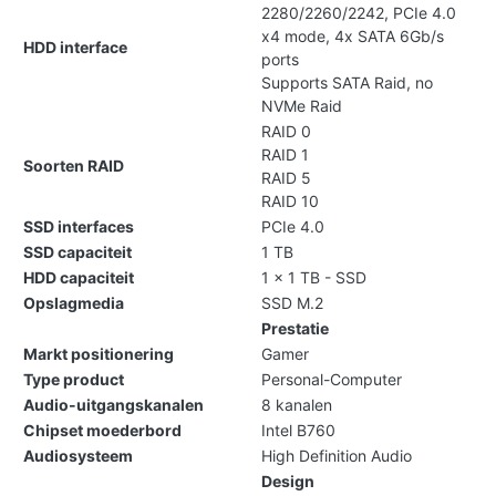
2280/2260/2242, PCIe 4.0
x4 mode, 4x SATA 6Gb/s
HDD interface
ports
Supports SATA Raid, no
NVMe Raid
RAID 0
RAID 1
Soorten RAID
RAID 5
RAID 10
SSD interfaces
PCIe 4.0
SSD capaciteit
1 TB
HDD capaciteit
1 x 1 TB - SSD
Opslagmedia
SSD M.2
Prestatie
Markt positionering
Gamer
Type product
Personal-Computer
Audio-uitgangskanalen
8 kanalen
Chipset moederbord
Intel B760
Audiosysteem
High Definition Audio
Design