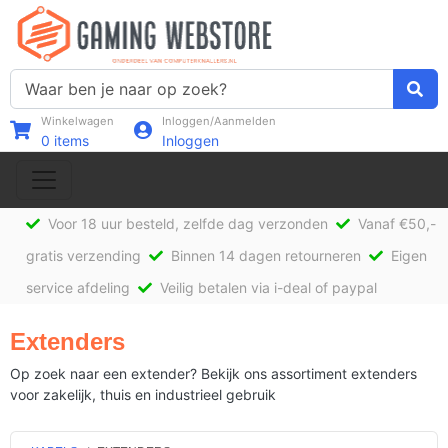
Winkelwagen
Inloggen/Aanmelden
0
items
Inloggen
Voor 18 uur besteld, zelfde dag verzonden
Vanaf €50,-
gratis verzending
Binnen 14 dagen retourneren
Eigen
service afdeling
Veilig betalen via i-deal of paypal
Extenders
Op zoek naar een extender? Bekijk ons assortiment extenders
voor zakelijk, thuis en industrieel gebruik