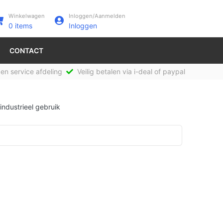
Winkelwagen
Inloggen/Aanmelden
0
items
Inloggen
CONTACT
en service afdeling
Veilig betalen via i-deal of paypal
industrieel gebruik