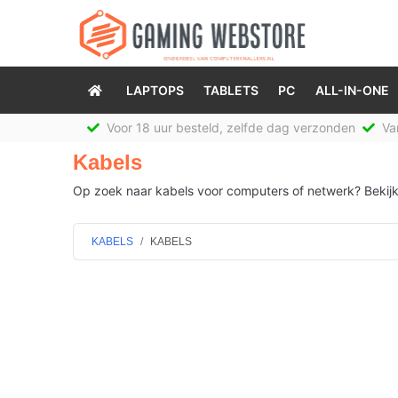
LAPTOPS
TABLETS
PC
ALL-IN-ONE
Voor 18 uur besteld, zelfde dag verzonden
Van
Kabels
Op zoek naar kabels voor computers of netwerk? Bekijk 
KABELS
KABELS