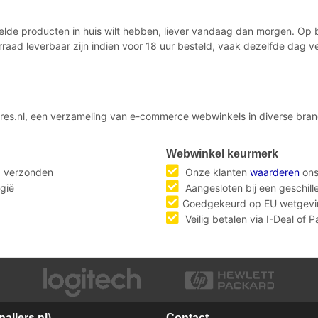
telde producten in huis wilt hebben, liever vandaag dan morgen. Op
rraad leverbaar zijn indien voor 18 uur besteld, vaak dezelfde dag
es.nl, een verzameling van e-commerce webwinkels in diverse branc
Webwinkel keurmerk
g verzonden
Onze klanten
waarderen
ons
gië
Aangesloten bij een geschil
Goedgekeurd op EU wetgevi
Veilig betalen via I-Deal of 
allers.nl
)
Contact