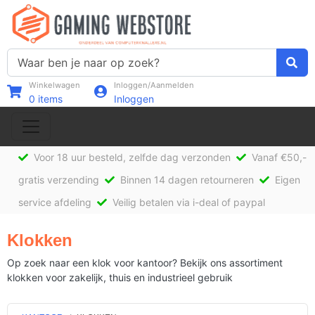
Winkelwagen
Inloggen/Aanmelden
0
items
Inloggen
Voor 18 uur besteld, zelfde dag verzonden
Vanaf €50,-
gratis verzending
Binnen 14 dagen retourneren
Eigen
service afdeling
Veilig betalen via i-deal of paypal
Klokken
Op zoek naar een klok voor kantoor? Bekijk ons assortiment
klokken voor zakelijk, thuis en industrieel gebruik